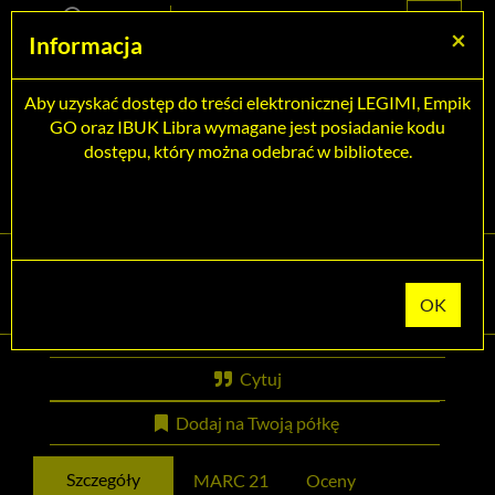
Prolib
Biblioteka Pedagogiczna w Płocku
Menu
Wyszukiwarka
Treść
Za
×
Integro
Informacja
Menu
główne
główna
-
strona
główna
Aby uzyskać dostęp do treści elektronicznej LEGIMI, Empik
Wszystkie pola
GO oraz IBUK Libra wymagane jest posiadanie kodu
dostępu, który można odebrać w bibliotece.
Rozszerzone
Tytuł pozycji:
Mistrz i Małgorzata
Cytuj
Dodaj na Twoją półkę
Szczegóły
MARC 21
Oceny