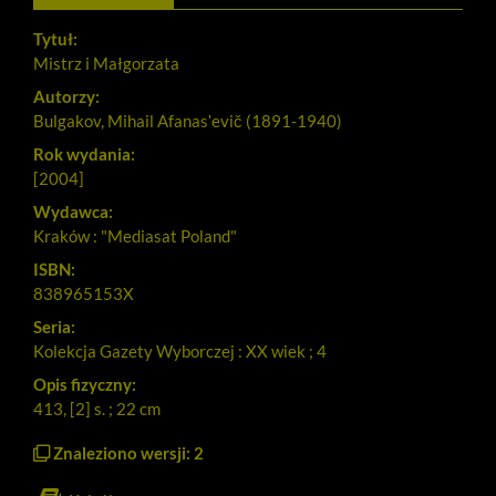
Tytuł:
Mistrz i Małgorzata
Autorzy:
Bulgakov, Mihail Afanasʹevič (1891-1940)
Rok wydania:
[2004]
Wydawca:
Kraków : "Mediasat Poland"
ISBN:
838965153X
Seria:
Kolekcja Gazety Wyborczej : XX wiek ; 4
Opis fizyczny:
413, [2] s. ; 22 cm
Znaleziono wersji: 2