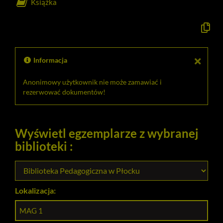
Książka
Kopiuj
opis
formaln
do
schowk
Informacja
Anonimowy użytkownik nie może zamawiać i
rezerwować dokumentów!
Wyświetl egzemplarze z wybranej
biblioteki :
Lokalizacja:
MAG 1