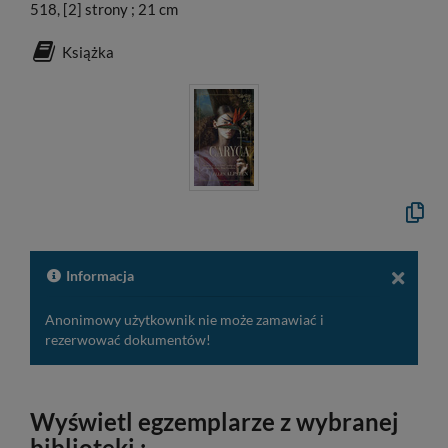
518, [2] strony ; 21 cm
Książka
Kopiuj
opis
formal
do
schow
Informacja
Anonimowy użytkownik nie może zamawiać i
rezerwować dokumentów!
Wyświetl egzemplarze z wybranej
biblioteki :