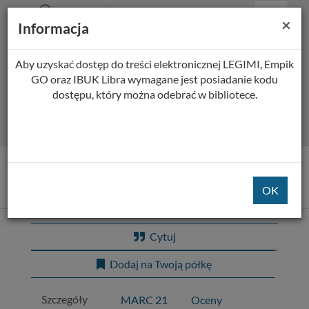
Prolib
Biblioteka Pedagogiczna w Płocku
Menu
Wyszukiwarka
Treść
Za
×
Integro
Informacja
Menu
główne
główna
-
strona
główna
Aby uzyskać dostęp do treści elektronicznej LEGIMI, Empik
Wszystkie pola
GO oraz IBUK Libra wymagane jest posiadanie kodu
dostępu, który można odebrać w bibliotece.
Rozszerzone
Tytuł pozycji:
Caryca
Cytuj
Dodaj na Twoją półkę
Szczegóły
MARC 21
Oceny