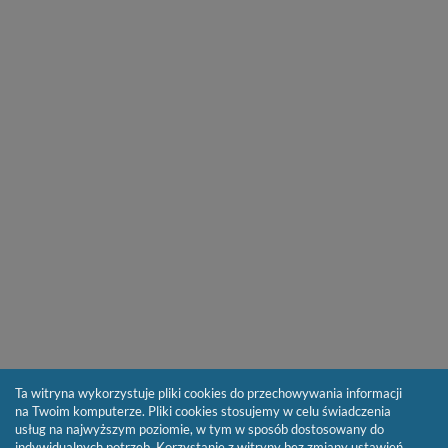
Ta witryna wykorzystuje pliki cookies do przechowywania informacji
na Twoim komputerze. Pliki cookies stosujemy w celu świadczenia
usług na najwyższym poziomie, w tym w sposób dostosowany do
indywidualnych potrzeb. Korzystanie z witryny bez zmiany ustawień