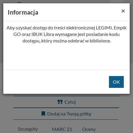
Prolib
Biblioteka Pedagogiczna w Płocku
Menu
Wyszukiwarka
Treść
Za
×
Integro
Informacja
Menu
główne
główna
-
strona
główna
Aby uzyskać dostęp do treści elektronicznej LEGIMI, Empik
Wszystkie pola
GO oraz IBUK Libra wymagane jest posiadanie kodu
dostępu, który można odebrać w bibliotece.
Rozszerzone
Tytuł pozycji:
Wszystkie lajki Marczuka
Cytuj
Dodaj na Twoją półkę
Szczegóły
MARC 21
Oceny