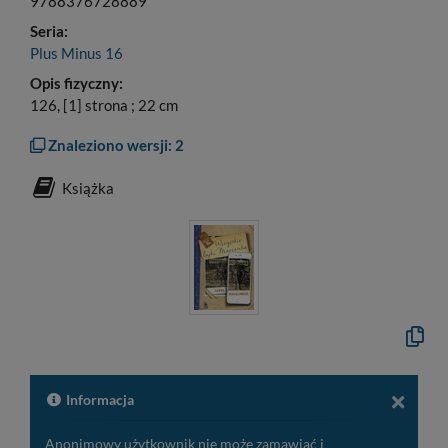
9788376728889
Seria:
Plus Minus 16
Opis fizyczny:
126, [1] strona ; 22 cm
Znaleziono wersji: 2
Książka
Kopiuj
opis
formal
do
schow
Informacja
Anonimowy użytkownik nie może zamawiać i