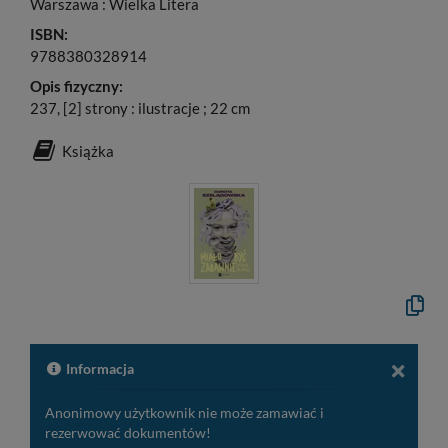
Warszawa : Wielka Litera
ISBN:
9788380328914
Opis fizyczny:
237, [2] strony : ilustracje ; 22 cm
Książka
Kopiuj
opis
formal
do
schow
Informacja
Anonimowy użytkownik nie może zamawiać i
rezerwować dokumentów!