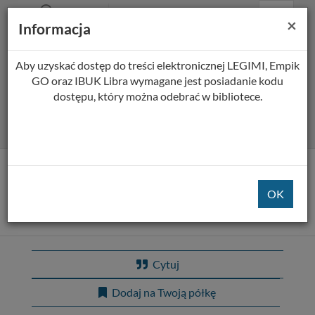
Prolib
Biblioteka Pedagogiczna w Płocku
Menu
Wyszukiwarka
Treść
Za
×
Integro
Informacja
Menu
główne
główna
-
strona
główna
Aby uzyskać dostęp do treści elektronicznej LEGIMI, Empik
Wszystkie pola
GO oraz IBUK Libra wymagane jest posiadanie kodu
dostępu, który można odebrać w bibliotece.
Rozszerzone
Tytuł pozycji:
Miało być zabawnie (a
wyszło jak zwykle)
Cytuj
Dodaj na Twoją półkę