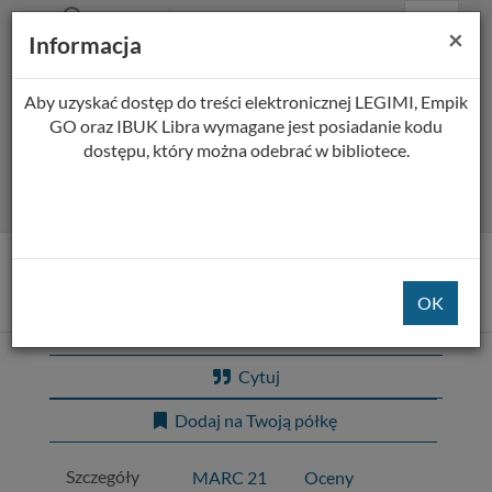
Prolib
Biblioteka Pedagogiczna w Płocku
Menu
Wyszukiwarka
Treść
Za
×
Integro
Informacja
Menu
główne
główna
-
strona
główna
Aby uzyskać dostęp do treści elektronicznej LEGIMI, Empik
Wszystkie pola
GO oraz IBUK Libra wymagane jest posiadanie kodu
dostępu, który można odebrać w bibliotece.
Rozszerzone
Tytuł pozycji:
Kroniki Cypher
Cytuj
Dodaj na Twoją półkę
Szczegóły
MARC 21
Oceny