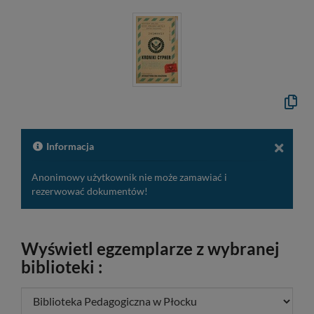
Kopiuj
opis
formal
do
schow
Informacja
Anonimowy użytkownik nie może zamawiać i
rezerwować dokumentów!
Wyświetl egzemplarze z wybranej
biblioteki :