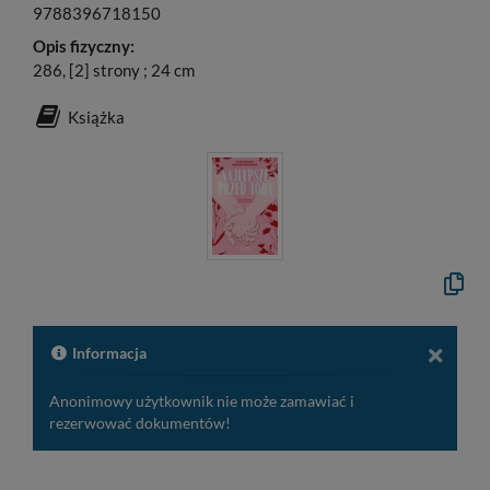
9788396718150
Opis fizyczny:
286, [2] strony ; 24 cm
Książka
Kopiuj
opis
formal
do
schow
Informacja
Anonimowy użytkownik nie może zamawiać i
rezerwować dokumentów!