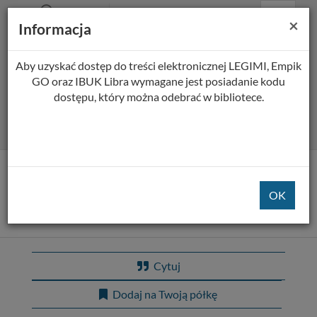
Prolib
Biblioteka Pedagogiczna w Płocku
Menu
Wyszukiwarka
Treść
Za
×
Integro
Informacja
Menu
główne
główna
-
strona
główna
Aby uzyskać dostęp do treści elektronicznej LEGIMI, Empik
Wszystkie pola
GO oraz IBUK Libra wymagane jest posiadanie kodu
dostępu, który można odebrać w bibliotece.
Rozszerzone
Tytuł pozycji:
Najlepsze przed tobą : o
dojrzałej sztuce kochania
Cytuj
Dodaj na Twoją półkę