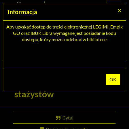
Prolib
Biblioteka Pedagogiczna w Płocku
Menu
Wyszukiwarka
Treść
Za
×
Integro
Informacja
Menu
główne
główna
-
strona
główna
Aby uzyskać dostęp do treści elektronicznej LEGIMI, Empik
Wszystkie pola
GO oraz IBUK Libra wymagane jest posiadanie kodu
dostępu, który można odebrać w bibliotece.
Rozszerzone
Tytuł pozycji:
Okulistyka : podręcznik dla
studentów stomatologii i
stażystów
Cytuj