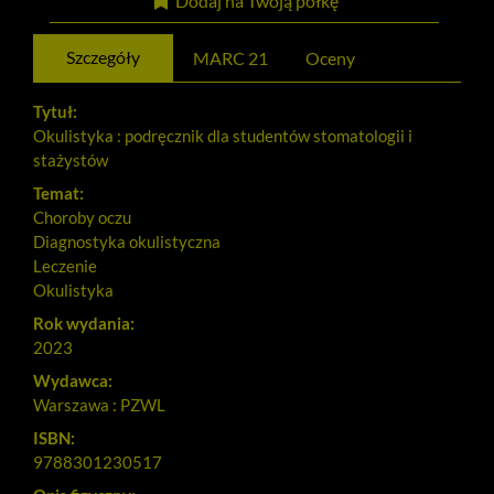
Dodaj na Twoją półkę
Szczegóły
MARC 21
Oceny
Tytuł:
Okulistyka : podręcznik dla studentów stomatologii i
stażystów
Temat:
Choroby oczu
Diagnostyka okulistyczna
Leczenie
Okulistyka
Rok wydania:
2023
Wydawca:
Warszawa : PZWL
ISBN:
9788301230517