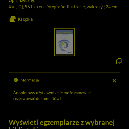
Opis fizyczny:
XVI, [2], 561 stron : fotografie, ilustracje, wykresy ; 24 cm
Książka
Kopiuj
opis
formaln
do
schowk
Informacja
Anonimowy użytkownik nie może zamawiać i
rezerwować dokumentów!
Wyświetl egzemplarze z wybranej