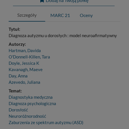
Dodaj na Twoją półkę
Szczegóły
MARC 21
Oceny
Tytuł:
Diagnoza autyzmu u dorosłych : model neuroafirmatywny
Autorzy:
Hartman, Davida
O'Donnell-Killen, Tara
Doyle, Jessica K
Kavanagh, Maeve
Day, Anna
Azevedo, Juliana
Temat:
Diagnostyka medyczna
Diagnoza psychologiczna
Dorosłość
Neuroróżnorodność
Zaburzenia ze spektrum autyzmu (ASD)