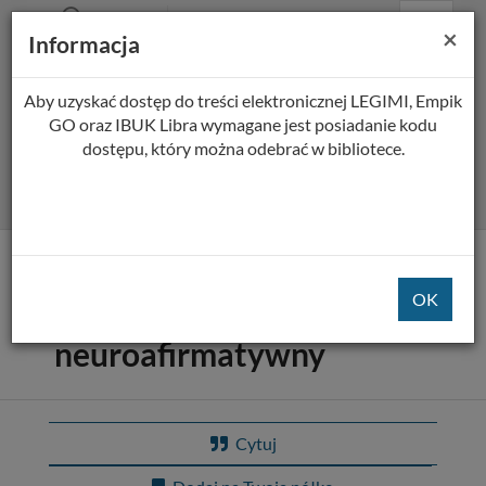
Prolib
Biblioteka Pedagogiczna w Płocku
Menu
Wyszukiwarka
Treść
Za
×
Integro
Informacja
Menu
główne
główna
-
strona
główna
Aby uzyskać dostęp do treści elektronicznej LEGIMI, Empik
Wszystkie pola
GO oraz IBUK Libra wymagane jest posiadanie kodu
dostępu, który można odebrać w bibliotece.
Rozszerzone
Tytuł pozycji:
Diagnoza autyzmu u
dorosłych : model
neuroafirmatywny
Cytuj