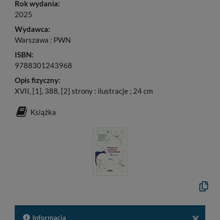
Rok wydania:
2025
Wydawca:
Warszawa : PWN
ISBN:
9788301243968
Opis fizyczny:
XVII, [1], 388, [2] strony : ilustracje ; 24 cm
Książka
Kopiuj
opis
formal
do
schow
Informacja